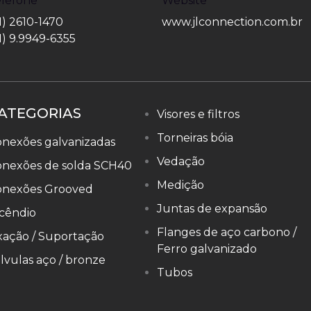
elefone
Website
1) 2610-1470
www.jlconnection.com.br
1) 9.9949-6355
ATEGORIAS
Visores e filtros
Torneiras bóia
nexões galvanizadas
Vedação
onexões de solda SCH40
Medição
onexões Grooved
Juntas de expansão
cêndio
Flanges de aço carbono /
xação / Suportação
Ferro galvanizado
lvulas aço / bronze
Tubos