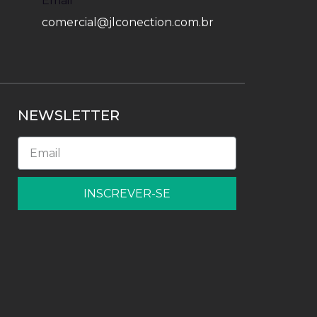
Email
comercial@jlconection.com.br
NEWSLETTER
INSCREVER-SE