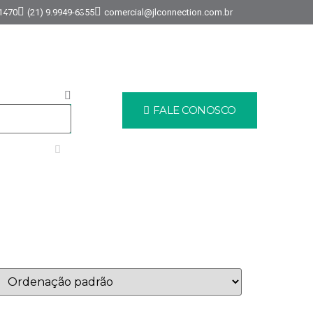
-1470
(21) 9.9949-6355
comercial@jlconnection.com.br
FALE CONOSCO