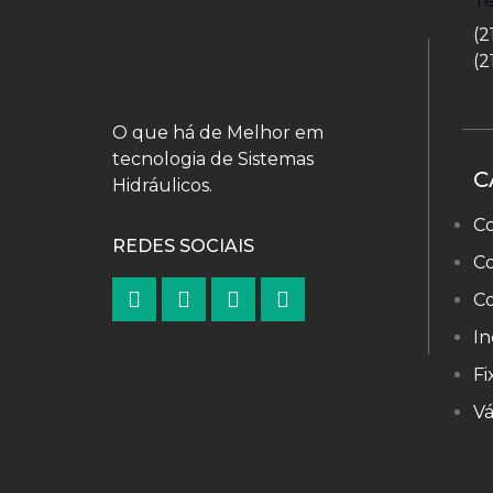
T
(2
(2
O que há de Melhor em
tecnologia de Sistemas
C
Hidráulicos.
Co
REDES SOCIAIS
C
C
In
Fi
Vá