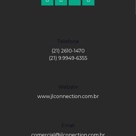
Telefone
(21) 2610-1470
(21) 9.9949-6355
Website
www.jlconnection.com.br
Email
comercial@jlconection.com.br