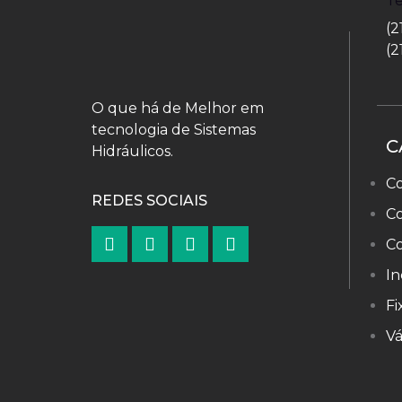
T
(2
(2
O que há de Melhor em
tecnologia de Sistemas
C
Hidráulicos.
Co
REDES SOCIAIS
C
C
In
Fi
Vá