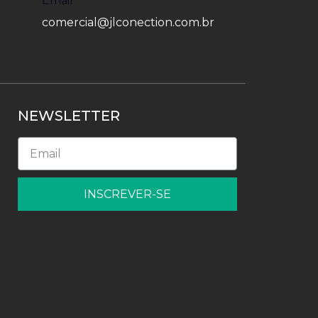
Email
comercial@jlconection.com.br
NEWSLETTER
INSCREVER-SE