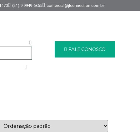
-1470
(21) 9.9949-6355
comercial@jlconnection.com.br
FALE CONOSCO