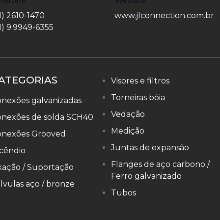
elefone
Website
1) 2610-1470
www.jlconnection.com.br
1) 9.9949-6355
ATEGORIAS
Visores e filtros
Torneiras bóia
nexões galvanizadas
Vedação
onexões de solda SCH40
Medição
onexões Grooved
Juntas de expansão
cêndio
Flanges de aço carbono /
xação / Suportação
Ferro galvanizado
lvulas aço / bronze
Tubos