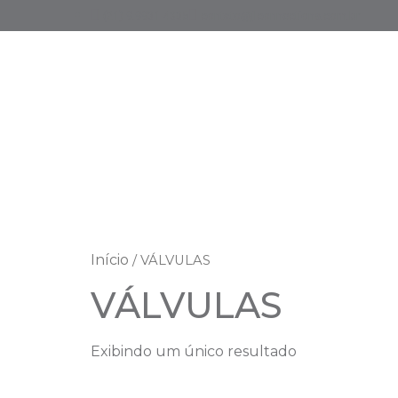
(21) 9.9931-4335
contato@jlconnections.com.br
Início
/ VÁLVULAS
VÁLVULAS
Exibindo um único resultado