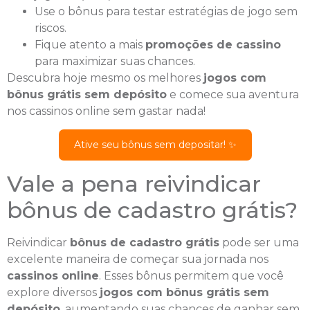
Use o bônus para testar estratégias de jogo sem
riscos.
Fique atento a mais
promoções de cassino
para maximizar suas chances.
Descubra hoje mesmo os melhores
jogos com
bônus grátis sem depósito
e comece sua aventura
nos cassinos online sem gastar nada!
Ative seu bônus sem depositar! ✨
Vale a pena reivindicar
bônus de cadastro grátis?
Reivindicar
bônus de cadastro grátis
pode ser uma
excelente maneira de começar sua jornada nos
cassinos online
. Esses bônus permitem que você
explore diversos
jogos com bônus grátis sem
depósito
, aumentando suas chances de ganhar sem