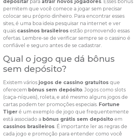
depositar
para
atrair novos jogadores
. Esses bônus
permitem que você comece a jogar sem precisar
colocar seu próprio dinheiro. Para encontrar esses
sites, é uma boa ideia pesquisar na internet e ver
quais
cassinos brasileiros
estão promovendo essas
ofertas. Lembre-se de verificar sempre se o cassino é
confiável e seguro antes de se cadastrar.
Qual o jogo que dá bônus
sem depósito?
Existem vários
jogos de cassino gratuitos
que
oferecem
bônus sem depósito
. Jogos como slots
(caça-níqueis), roleta, e até mesmo alguns jogos de
cartas podem ter promoções especiais.
Fortune
Tiger
é um exemplo de jogo que frequentemente
está associado a
bônus grátis sem depósito
em
cassinos brasileiros
. É importante ler as regras de
cada jogo e promoção para entender como você