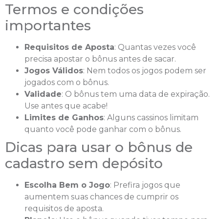
Termos e condições
importantes
Requisitos de Aposta
: Quantas vezes você
precisa apostar o bônus antes de sacar.
Jogos Válidos
: Nem todos os jogos podem ser
jogados com o bônus.
Validade
: O bônus tem uma data de expiração.
Use antes que acabe!
Limites de Ganhos
: Alguns cassinos limitam
quanto você pode ganhar com o bônus.
Dicas para usar o bônus de
cadastro sem depósito
Escolha Bem o Jogo
: Prefira jogos que
aumentem suas chances de cumprir os
requisitos de aposta.