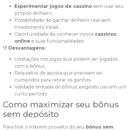
Experimentar jogos de cassino
sem usar seu
próprio dinheiro.
Possibilidade de ganhar dinheiro real sem
investimento inicial.
Oportunidade de conhecer novos
cassinos
online
e suas funcionalidades.
👎
Desvantagens:
Limitações nos jogos que podem ser jogados
com o bônus.
Requisitos de aposta que precisam ser
cumpridos para retirar os ganhos.
Validade limitada do bônus, exigindo uso em um
curto período.
Como maximizar seu bônus
sem depósito
Para tirar o máximo proveito do seu
bônus sem