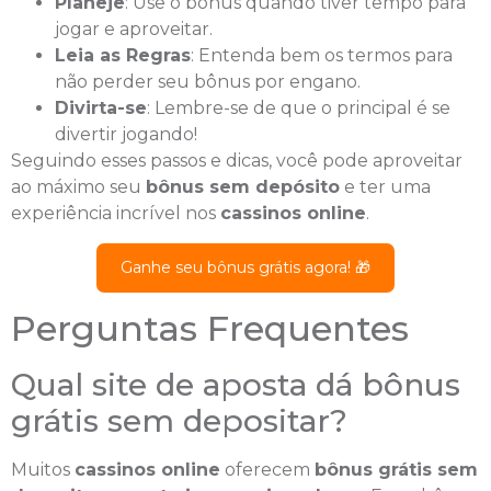
Planeje
: Use o bônus quando tiver tempo para
jogar e aproveitar.
Leia as Regras
: Entenda bem os termos para
não perder seu bônus por engano.
Divirta-se
: Lembre-se de que o principal é se
divertir jogando!
Seguindo esses passos e dicas, você pode aproveitar
ao máximo seu
bônus sem depósito
e ter uma
experiência incrível nos
cassinos online
.
Ganhe seu bônus grátis agora! 🎁
Perguntas Frequentes
Qual site de aposta dá bônus
grátis sem depositar?
Muitos
cassinos online
oferecem
bônus grátis sem