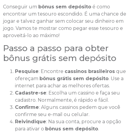
Conseguir um
bônus sem depósito
é como
encontrar um tesouro escondido. É uma chance de
jogar e talvez ganhar sem colocar seu dinheiro em
jogo. Vamos te mostrar como pegar esse tesouro e
aproveitá-lo ao máximo!
Passo a passo para obter
bônus grátis sem depósito
Pesquise
: Encontre
cassinos brasileiros
que
ofereçam
bônus grátis sem depósito
. Use a
internet para achar as melhores ofertas.
Cadastre-se
: Escolha um cassino e faça seu
cadastro. Normalmente, é rápido e fácil.
Confirme
: Alguns cassinos pedem que você
confirme seu e-mail ou celular.
Reivindique
: Na sua conta, procure a opção
para ativar o
bônus sem depósito
.