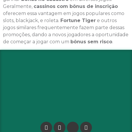
Geralmente,
cassinos com bônus de inscrição
oferecem essa vantagem em jogos populares como
slots, blackjack, e roleta.
Fortune Tiger
e outros
jogos similares frequentemente fazem parte dessas
promoções, dando a novos jogadores a oportunidade
de começar a jogar com um
bônus sem risco
.