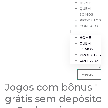
HOME
QUEM
SOMOS
PRODUTOS
CONTATO
HOME
QUEM
SOMOS
PRODUTOS
CONTATO
Jogos com bônus
grátis sem depósito