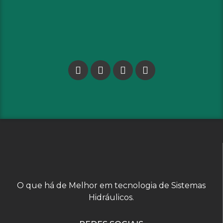
O que há de Melhor em tecnologia de Sistemas
Hidráulicos.