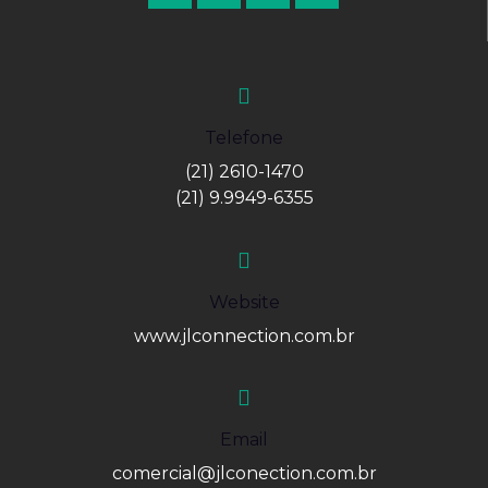
Telefone
(21) 2610-1470
(21) 9.9949-6355
Website
www.jlconnection.com.br
Email
comercial@jlconection.com.br